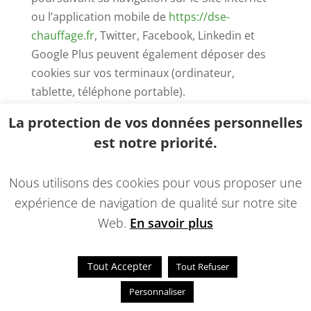
ou l’application mobile de
https://dse-
chauffage.fr
, Twitter, Facebook, Linkedin et
Google Plus peuvent également déposer des
cookies sur vos terminaux (ordinateur,
tablette, téléphone portable).
La protection de vos données personnelles
Ces types de cookies ne sont déposés sur vos
terminaux qu’à condition que vous y
est notre priorité.
consentiez, en continuant votre navigation sur
le Site Internet ou l’application mobile de
Nous utilisons des cookies pour vous proposer une
https://dse-chauffage.fr
. À tout moment,
expérience de navigation de qualité sur notre site
l’Utilisateur peut néanmoins revenir sur son
Web.
En savoir plus
consentement à ce que
https://dse-
chauffage.fr
dépose ce type de cookies.
Tout Accepter
Tout Refuser
Article 9.2. BALISES (« TAGS ») INTERNET
Personnaliser